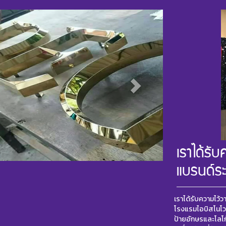
เราได้รั
แบรนด์ร
เราได้รับความไว้
โรงแรมไอบิสโนโวเ
ป้ายอักษรและโลโก